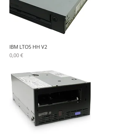
IBM LTO5 HH V2
Precio
0,00 €