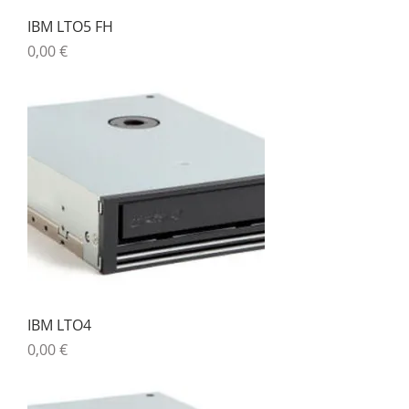
IBM LTO5 FH
Precio
0,00 €
IBM LTO4
Precio
0,00 €