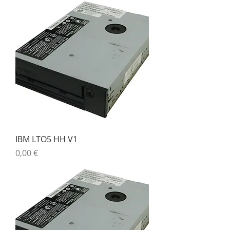
IBM LTO5 HH V1
Precio
0,00 €